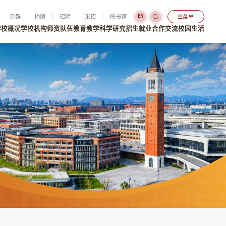
党群
捐赠
招聘
采招
图书馆
菜单
EN
学校概况
学校机构
师资队伍
教育教学
科学研究
招生就业
合作交流
校园生活