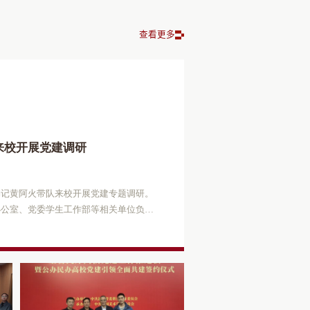
查看更多
宁波市教育局机关第二党支部
彰暨推进全面从严治党工作会
来校开展党建调研
人发展合力，推动学校党建工作提质增
七一”表彰暨推进全面从严治党工作会议隆
书记黄阿火带队来校开展党建专题调研。
一党支部、行政第三党支部与宁波市教
立105周年。
办公室、党委学生工作部等相关单位负责
共建活动，并签署《党建共建协议》。宁
记一行的到来表示热烈欢迎，党委委员、
市教育局党委副书记陈金辉，学校党委书
学校的办学发展情况及党委工作概况。双
支部党员代表共同见证签约。共建交流会
设、党支部“双带头人”培育机制、海归
政第三党支部先后汇报了支部党建工作开
载思政功能、党建融合科研等方面展开深
支部围绕高等教育、思政育人等重点工作
，两校办学定位契合，希望以此次调研为
深入研讨，双方共同审议并签署了《党建
协作，共探党建赋能发展新路径。黄阿火