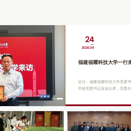
24
01
13
2026.04
2026.07
2026.07
东方理工行政党支部与
东方理工举行“七一”表
福建福耀科技大学一行
开展党建共建活动
议
为深化校地党建联动，凝聚育
7月1日，宁波东方理工大学“
近日，福建福耀科技大学党委
效，7月9日下午，我校行政第
重举行，共同庆祝中国共产党成
学校党委书记金波出席，党委
育局机关第二党支部开展党建
人参加。金波书记对黄阿火书
波市委教育工委专职副书记、
党委办公室主任李萍萍介绍了
记金波出席活动并致辞，双方
方围绕新型研究型大学党组织建
上，我校行政第一党支部、行
高层次人才思想引领、书院承
展情况，市教育局机关第二党
入交流与研讨。金波书记表示
进行交流发言。经充分沟通、
契机互学互鉴，深化校际党建