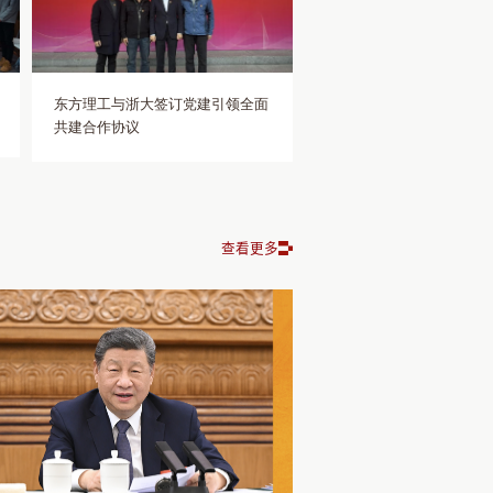
将聚焦党建赋能办学、队伍提质增效、阵
图书馆等学校标志性建筑，实地考察学校
个方面，推动校地党建资源共享、优势互
主题，为推进两校党建领域合作奠定了坚
局长期以来给予学校发展的指导与支持表
加强沟通，携手提升党建水平，以党建护
支部要以共建为契机，切实把共建成果转
发展。
东方理工与浙大签订党建引领全面
际成效。陈金辉对我校基层党建工作成效
共建合作协议
党建共建是双向赋能、互补共赢的有益探
动支部双方开展常态化、深层次务实合
品牌。下一步，学校将以本次党建共建为
查看更多