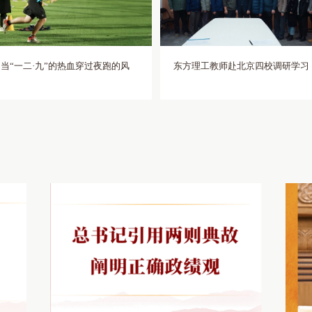
共建协议》。根据协议，双方
书记一行还参观了学生宿舍、
地风险防控、党员规范发展四
办学设施。此次调研紧扣党建
补、融合发展。金波对市教育
实的基础。未来，两校将持续
示感谢。他要求，学校行政党
航保障新型研究型大学高质量
当“一二·九”的热血穿过夜跑的风
东方理工教师赴北京四校调研学习
化为党建提质、事业增效的实
给予肯定。他强调，本次校地
索，市教育局将全力支持，推
作，深耕共建内容、打造共建
契机，以共建