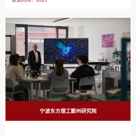
方政府、科研高校、产业资本的协同联动，中心将构建贯通“源
头创新—成果转化—产业落地”的创新生态链，助推科技成果在
宁波加速转化，为国家科技自立自强和宁波产业高质量发展注入
强劲动能。
宁波东方理工鄞州研究院