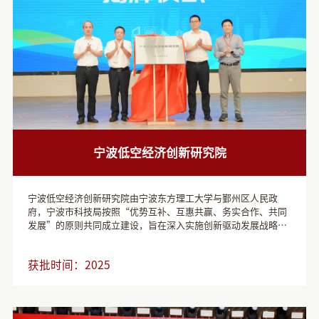
宁波低空经济创新研究院
宁波低空经济创新研究院由宁波东方理工大学与鄞州区人民政
府，宁波市科技局按照“优势互补、互惠共赢、务实合作、共同
发展”的原则共同成立建设，旨在深入实施创新驱动发展战略，
贯彻落实国务院政府工作报告关于低空经济的重要论述，全方位
推进宁波市低空经济高质量发展。研究院将依托鄞州区经济、产
获批时间：
2025
业、区位、政策等优势以及宁波东方理工大学在科学研究、人才
培养、国际合作、成果转化、产业孵化等方面资源，围绕低空经
济前沿技术领域，打造集“研发-转化-孵化-产业化”于一体的省
市低空经济人才引育高地、科技创新高地、技术服务高地和产业