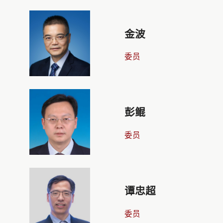
金波
委员
彭鲲
委员
谭忠超
委员