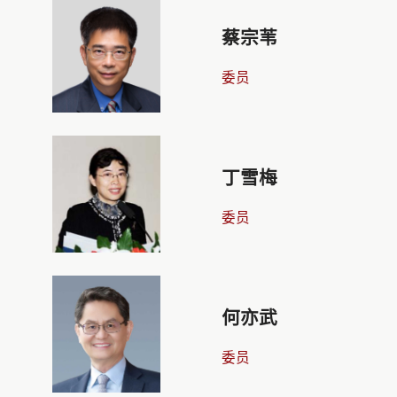
蔡宗苇
委员
丁雪梅
委员
何亦武
委员