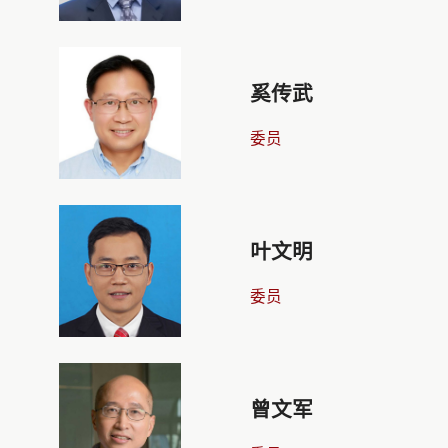
奚传武
委员
叶文明
委员
曾文军