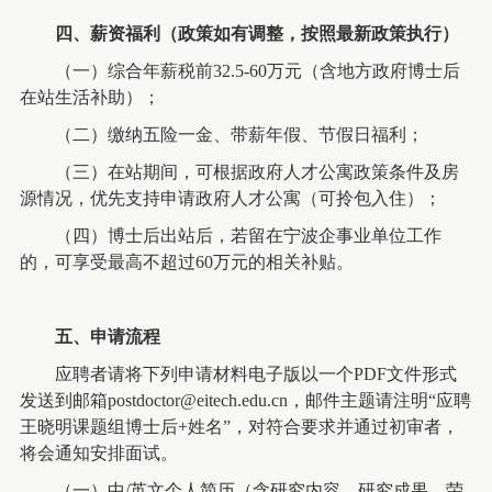
四、
薪资福利
（政策如有调整，按照最新政策执行）
（一）
综合年薪税前32.5-60
万元（含地方政府博士后
在站生活补助
）；
（二）
缴纳五险一金、带薪年假、节假日福利；
（三）
在站期间，可根据政府人才公寓政策条件及房
源情况，优先支持申请政府人才公寓（可拎包入住）；
（四）
博士后出站后，若留在宁波企事业单位工作
的，可享受最高不超过60
万元的相关补贴
。
五、
申请流程
应聘者请将下列申请材料电子版以一个PDF文件形式
发送到邮箱postdoctor@eitech.edu.cn，邮件主题请注明“应聘
王晓明课题组博士后+姓名”
，对符合要求并通过初审者，
将会通知安排面试。
（一）中
/
英文个人简历（含研究内容、研究成果、荣