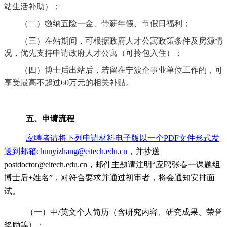
站生活补助
）；
（二）
缴纳五险一金、带薪年假、节假日福利；
（三）
在站期间，可根据政府人才公寓政策条件及房源情
况，优先支持申请政府人才公寓（可拎包入住）；
（四）
博士后出站后，若留在宁波企事业单位工作的，可
享受最高不超过60
万元的相关补贴
。
五、申请流程
应聘者请将下列申请材料电子版以一个
PDF文件形式发
送到邮箱
chunyizhang@eitech.edu.cn
，并抄送
postdoctor@eitech.edu.cn，邮件主题请注明“应聘张春一课题组
博士后+姓名”，对符合要求并通过初审者，将会通知安排面
试。
（一）中
/英文个人简历（含研究内容、研究成果、荣誉
奖励等）；