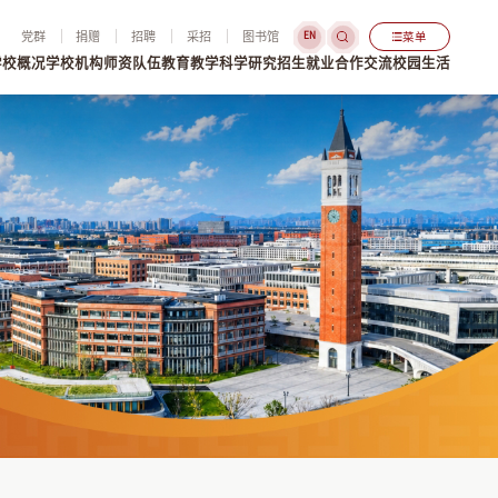
党群
捐赠
招聘
采招
图书馆
菜单
EN
学校概况
学校机构
师资队伍
教育教学
科学研究
招生就业
合作交流
校园生活