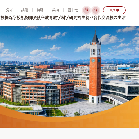
党群
捐赠
招聘
采招
图书馆
菜单
EN
学校概况
学校机构
师资队伍
教育教学
科学研究
招生就业
合作交流
校园生活