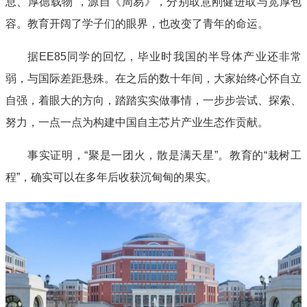
息、厚德载物”，源自《周易》，分别取意刚健进取与宽厚包
容。教育开阔了学子们的眼界，也改变了青年的命运。
据EE85同学的回忆，毕业时我国的半导体产业还非常
弱，与国际差距悬殊。在之后的数十年间，大家始终心怀自立
自强，着眼大的方向，踏踏实实做事情，一步步尝试、探索、
努力，一点一点为构建中国自主芯片产业生态作贡献。
事实证明，“聚是一团火，散是满天星”。教育的“栽树工
程”，确实可以在多年后收获沉甸甸的果实。