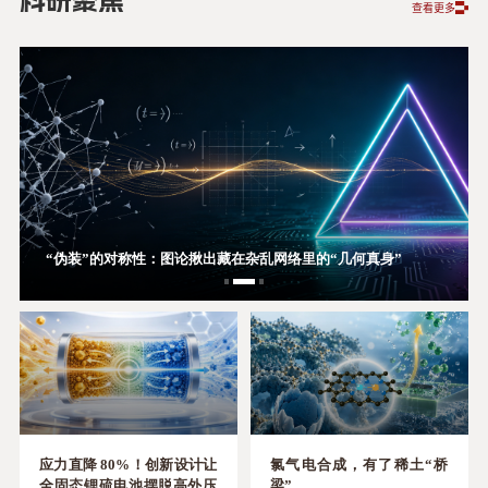
科研聚焦
查看更多
可规模化、高可靠性！湿法制备打破卤化物全固态电池量产壁垒
“伪装”的对称性：图论揪出藏在杂乱网络里的“几何真身”
破锂碘电池研究堵点，有了这一关键描述符
应力直降 80%！创新设计让
氯气电合成，有了稀土“桥
全固态锂硫电池摆脱高外压
梁”