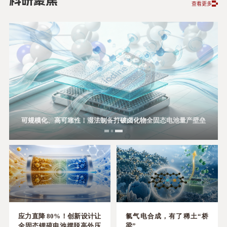
科研聚焦
查看更多
可规模化、高可靠性！湿法制备打破卤化物全固态电池量产壁垒
“伪装”的对称性：图论揪出藏在杂乱网络里的“几何真身”
破锂碘电池研究堵点，有了这一关键描述符
应力直降 80%！创新设计让
氯气电合成，有了稀土“桥
全固态锂硫电池摆脱高外压
梁”