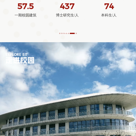
.5
437
74
4
园建筑
博士研究生/人
本科生/人
发表Science论文
EXPLORE EIT
走进校园