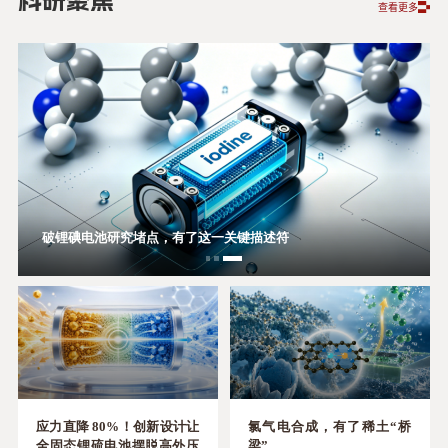
科研聚焦
查看更多
可规模化、高可靠性！湿法制备打破卤化物全固态电池量产壁垒
“伪装”的对称性：图论揪出藏在杂乱网络里的“几何真身”
破锂碘电池研究堵点，有了这一关键描述符
应力直降 80%！创新设计让
氯气电合成，有了稀土“桥
全固态锂硫电池摆脱高外压
梁”