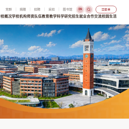
党群
捐赠
招聘
采招
图书馆
菜单
EN
学校概况
学校机构
师资队伍
教育教学
科学研究
招生就业
合作交流
校园生活