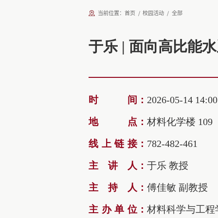
当前位置：
首页
校园活动
全部
于乐 | 面向高比
时间
：
2026-05-14 14:00
地点
：
材料化学楼 109
线上链接
：
782‑482‑461
主讲人
：
于乐 教授
主持人
：
傅佳敏 副教授
主办单位
：
材料科学与工程