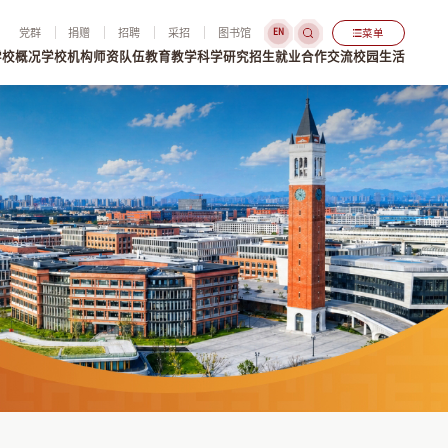
党群
捐赠
招聘
采招
图书馆
菜单
EN
学校概况
学校机构
师资队伍
教育教学
科学研究
招生就业
合作交流
校园生活