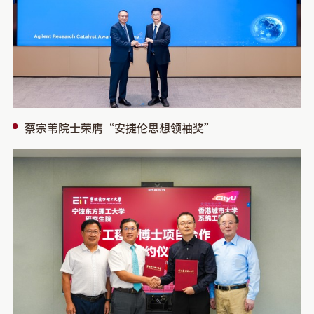
蔡宗苇院士荣膺“安捷伦思想领袖奖”