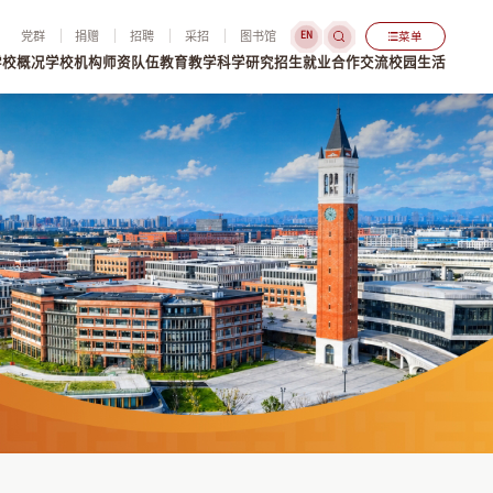
党群
捐赠
招聘
采招
图书馆
菜单
EN
学校概况
学校机构
师资队伍
教育教学
科学研究
招生就业
合作交流
校园生活