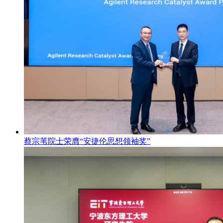
蔡宗苇院士荣膺“安捷伦思想领袖奖”