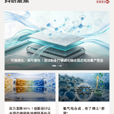
科研聚焦
查看更多
可规模化、高可靠性！湿法制备打破卤化物全固态电池量产壁垒
“伪装”的对称性：图论揪出藏在杂乱网络里的“几何真身”
破锂碘电池研究堵点，有了这一关键描述符
应力直降 80%！创新设计让
氯气电合成，有了稀土“桥
全固态锂硫电池摆脱高外压
梁”