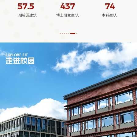
437
74
4
博士研究生/人
本科生/人
发表Science论文/篇
EXPLORE EIT
走进校园